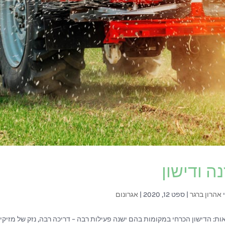
ה ודישון
י
אהרון ברגר
|
ספט 12, 2020
|
אגרונום
ת: הדישון הכרחי במקומות בהם ישנה פעילות רבה – דריכה רבה, נזק של מזיקי