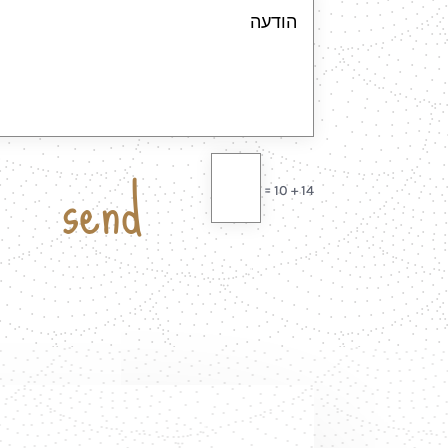
send
=
14 + 10