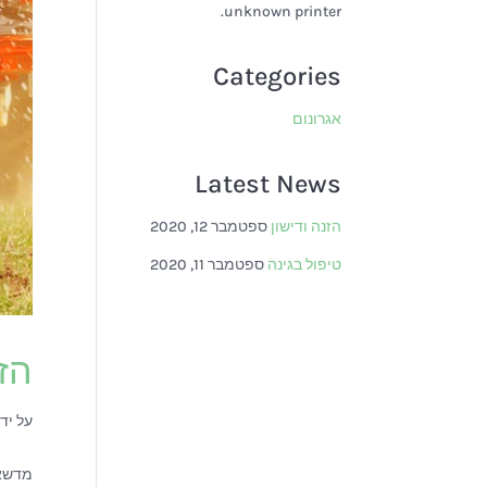
unknown printer.
לְעִוְורִים
הַמִּשְׁתַּמְּשִׁים
Categories
בְּתוֹכְנַת
קוֹרֵא־מָסָךְ;
אגרונום
לְחַץ
Control-
Latest News
F10
הזנה ודישון
ספטמבר 12, 2020
לִפְתִיחַת
תַּפְרִיט
טיפול בגינה
ספטמבר 11, 2020
נְגִישׁוּת.
הזנ
על יד
מדשאו