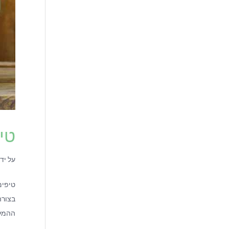
טיפ
על יד
טיפים
בצורה
ההמלצה