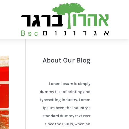
שִׂים
לֵב:
בְּאֲתָר
זֶה
מֻפְעֶלֶת
מַעֲרֶכֶת
נָגִישׁ
About Our Blog
בִּקְלִיק
הַמְּסַיַּעַת
לִנְגִישׁוּת
Lorem Ipsum is simply
הָאֲתָר.
dummy text of printing and
לְחַץ
typesetting industry. Lorem
Control-
Ipsum been the industry's
F11
standard dummy text ever
לְהַתְאָמַת
since the 1500s, when an
הָאֲתָר